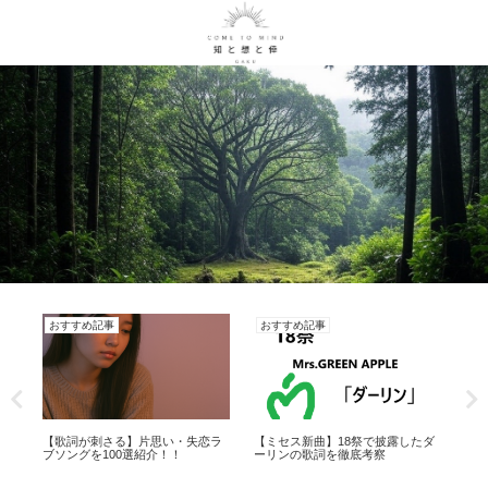
おすすめ記事
おすすめ記事
雑
行プ
【歌詞が刺さる】片思い・失恋ラ
【ミセス新曲】18祭で披露したダ
【超
ブソングを100選紹介！！
ーリンの歌詞を徹底考察
NI