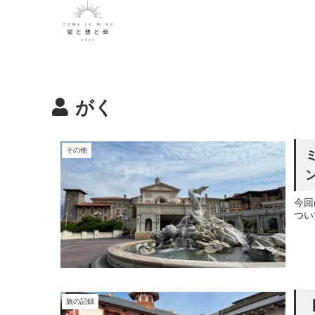
がく
その他
今回
つい
旅の記録