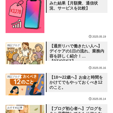
みた結果【月額費、通信状
況、サービスを比較】
2025.05.19
雑記ブログ
【通所リハで働きたい人へ】
デイケアの1日の流れ、業務内
容を詳しく紹介！
【PT/OT/ST】
2025.05.16
雑記ブログ
【18〜22歳へ】お金と時間を
かけてでもやっておくべき12
のこと。
2025.05.14
おすすめ記事
【ブログ初心者へ】ブログを