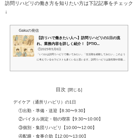
訪問リハビリの働き方を知りたい方は下記記事をチェック
↓
Gakuの発信
【訪リハで働きたい人へ】訪問リハビリの1日の流
れ、業務内容を詳しく紹介！【PT/O...
🕒️2025年5月6日
「いつかは訪問リハビリで働いてみたい」「生活期を経験してみたい」このよう
に考えているセラピストも多くいると思います。訪問リハビリは急性期や回復期
の病院とは働き方が変わるため、やっていけるかどうか不安な方も多いと思いま
す。そこで今回は、訪問リハビリを週3日実施している現役作業療法士が、訪問
リハビリの1日の流れと主な仕事内容について紹介していきたいと思います。・
訪問リハビリに興味がある！・1日の流れを知りたい！・どんな仕事内容なのか
気になる！・リハビリ以外の仕事量が知りたい！上記に当てはまる方にとっ...
目次
デイケア（通所リハビリ）の1日
①出勤・準備・送迎【8:30〜9:30】
②バイタル測定・朝の喫茶【9:30〜10:00】
③個別・集団リハビリ【10:00〜12:00】
④配膳・食事介助【12:00〜13:00】