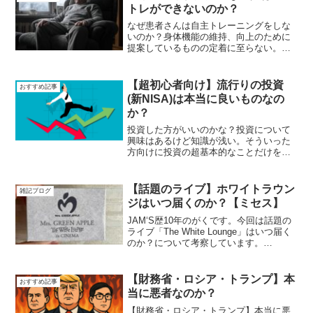
に最後までチェックしておきましょう。
トレができないのか？
なぜ患者さんは自主トレーニングをしな
いのか？身体機能の維持、向上のために
提案しているものの定着に至らない。こ
のように悩んだ方も少なくないと思いま
す。今回は人が自主トレーニングに取り
組めない理由、その解決方法について説
【超初心者向け】流行りの投資
おすすめ記事
明しています。明日から取り入れれる知
(新NISA)は本当に良いものなの
識になります。
か？
投資した方がいいのかな？投資について
興味はあるけど知識が浅い。そういった
方向けに投資の超基本的なことだけをま
とめて記事にしました。メリットや投資
のリスクを知り、投資は本当に良いもの
なのか？しっかりと自身で考えてもらえ
【話題のライブ】ホワイトラウン
雑記ブログ
ればと思います。
ジはいつ届くのか？【ミセス】
JAM‘S歴10年のがくです。今回は話題の
ライブ「The White Lounge」はいつ届く
のか？について考察しています。
DVD/Blu-rayに一部製作上の意図と異なる
個所があり、一度返品したものの中々代
替品が届かず不安に思っている方に向け
【財務省・ロシア・トランプ】本
おすすめ記事
て書いています。
当に悪者なのか？
【財務省・ロシア・トランプ】本当に悪