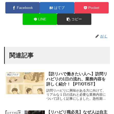
Facebook
はてブ
Pocket
LINE
コピー
がく
関連記事
【訪リハで働きたい人へ】訪問リ
雑記ブログ
ハビリの1日の流れ、業務内容を
詳しく紹介！【PT/OT/ST】
訪問リハビリに興味がある方に向けて、
リアルな１日の流れと必要な業務内容に
ついて詳しく記事にしました。急性期・
回復期とはまた違った忙しさ、業務内容
になってきます。転職時の面接で役に立
つ内容にもなっていますので、この機会
【リハビリ職必見】なぜ人は自主
おすすめ記事