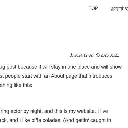
TOP
おすす
2024.12.02
2025.01.21
log post because it will stay in one place and will show
st people start with an About page that introduces
thing like this:
ing actor by night, and this is my website. I live
k, and I like piña coladas. (And gettin' caught in