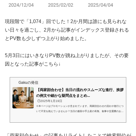
現段階で「1,074」回でした！2か月間は誰にも見られな
い日々を過ごし、2月から記事がインデックス登録される
とPV数も少しずつ上がり始めました。
5月3日にはいきなりPV数が跳ね上がりましたが、その要
因となった記事がこちら↓
Gakuの発信
【両家顔合わせ】当日の流れやスムーズな進行、挨拶
の例文や細かな疑問点をまとめ...
🕒️2025年1月19日
※本ページはプロモーションが含まれています。両家顔合わせの流れや進行につ
いて不安を抱えていませんか？当日の服装や手土産の有無、食事や交通費のお支
払いなど最低限のマナーやルールについて詳しく知りたい方も多いと思います。
今後のお付き合いのことを考えると、なるべく堅苦しすぎないお食事会で仲を深
めていきたいですよね！そこで今回は、「気軽なお食事会」を基本としつつ、お
相手の家族に失礼のないやり方をご紹介していきます。私の体験談も踏まえて記
「両家顔合わせ」の記事をリライトしたことで検索順位が