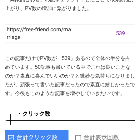
載していますので、ぜひ参考にしてください。✓この記事の対象者・両家...
上がり、PV数の増加に繋がりました。
この記事だけでPV数が「539」あるので全体の半分を占
めています。50記事も書いている中でこれは良いことな
のか？素直に喜んでいいのか？と微妙な気持ちになりまし
たが、頑張って書いた記事だったので素直に嬉しかったで
す。今後もこのような記事を増やしていきたいです。
・クリック数