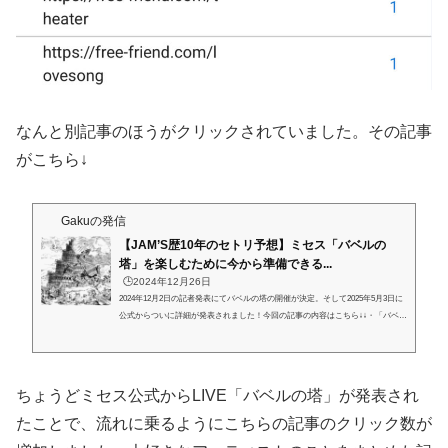
なんと別記事のほうがクリックされていました。その記事
がこちら↓
Gakuの発信
【JAM’S歴10年のセトリ予想】ミセス「バベルの
塔」を楽しむために今から準備できる...
🕒️2024年12月26日
2024年12月2日の記者発表にてバベルの塔の開催が決定。そして2025年5月3日に
公式からついに詳細が発表されました！今回の記事の内容はこちら↓↓・「バベル
の塔」の詳細・当選確率を上げるには？・何公演も応募していいのか？・JAM‘S
歴10年によるセトリガチ予想「バベルの塔」は2年前に開催されたドームツアー
「Atlantis」の続編となり、世界観に引き込まれるライブ体験をできることから
大きな注目を浴びています。公式からの重要な情報を整理して、今から準備して
ちょうどミセス公式からLIVE「バベルの塔」が発表され
いきましょう！1.バベルの塔の詳細をまとめました①開催時期・エデンの園...
たことで、流れに乗るようにこちらの記事のクリック数が