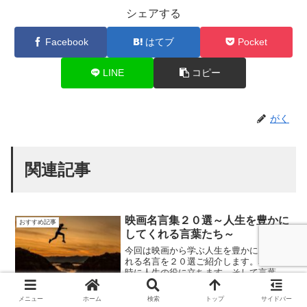
シェアする
Facebook
はてブ
Pocket
LINE
コピー
がく
関連記事
映画名言集２０選～人生を豊かに
おすすめ記事
してくれる言葉たち～
今回は映画から学ぶ人生を豊かにしてく
れる名言を２０選ご紹介します。名言は
時に人生の役に立ちます。そして言葉は
人を救う力を持っています。映画を通し
てそういう名言に出会うことができたら
メニュー
ホーム
検索
トップ
サイドバー
映画好きとしては嬉しいです。明日から