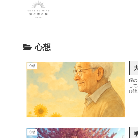
心想
心想
僕の
して
ひ読
心想