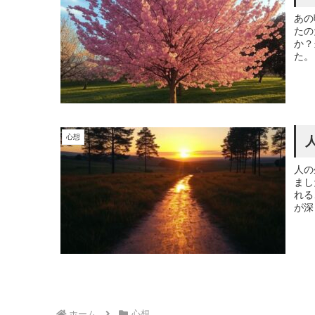
あの
たの
か？
た。
心想
人の
まし
れる
が深
を後
ホーム
心想