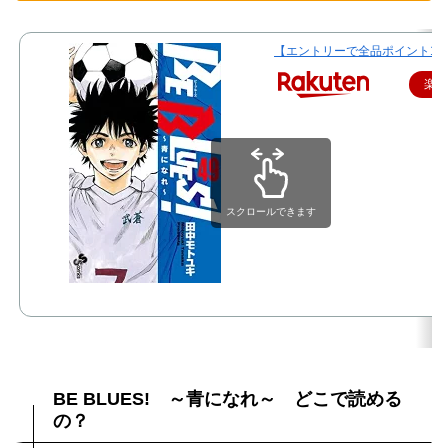
【エントリーで全品ポイント10倍！】
楽
スクロールできます
BE BLUES! ～青になれ～ どこで読める
の？