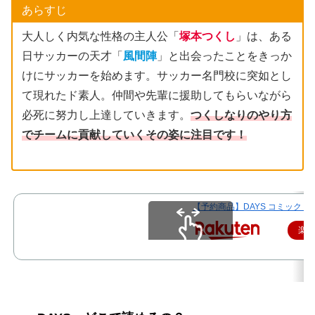
あらすじ
大人しく内気な性格の主人公「
塚本つくし
」は、ある
日サッカーの天才「
風間陣
」と出会ったことをきっか
けにサッカーを始めます。サッカー名門校に突如とし
て現れたド素人。仲間や先輩に援助してもらいながら
必死に努力し上達していきます。
つくしなりのやり方
でチームに貢献していくその姿に注目です！
【予約商品】DAYS コミック 
楽
スクロールできます