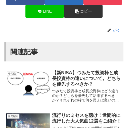
LINE
コピー
がく
関連記事
【新NISA】つみたて投資枠と成
その他
長投資枠の違いについて。どちら
を優先するべきか？
つみたて投資枠と成長投資枠はどう違う
のか？どちらを優先して活用するべき
か？それぞれの枠で何を買えば良いの
か？などこれから投資を始めようと思っ
ている方、新NISAに興味がある方向けに
記事を書きました。それぞれの違いをし
流行りのミセスを聴け！世間的に
音楽紹介
っかり把握してから資産形成を始めまし
流行した大人気曲12選をご紹介！
ょう。