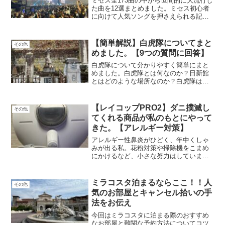
ミセス全173曲の中から世間的に大流行し
た曲を12選まとめました。ミセス初心者
に向けて人気ソングを押さえられる記事
になったかと思います。今回選んだ12選
はどれも名曲。大森氏の当時の心境も書
いておりますのでぜひご覧ください。
【簡単解説】白虎隊についてまと
その他
めました。【9つの質問に回答】
白虎隊について分かりやすく簡単にまと
めました。白虎隊とは何なのか？日新館
とはどのような場所なのか？白虎隊は何
を勉強していたのか？生きのこった人達
はどうなったのか？皆さんが気になる質
問を9つ集めて回答しています。
【レイコップPRO2】ダニ撲滅し
その他
てくれる商品が私のもとにやって
きた。【アレルギー対策】
アレルギー性鼻炎がひどく、年中くしゃ
みが出る私。花粉対策や掃除機をこまめ
にかけるなど、小さな努力はしていまし
たがなかなか改善しません。特に今年、
あまりにも酷かったため初めてアレルギ
ー検査を実施してみました。※本ページ
ミラコスタ泊まるならここ！！人
その他
はプロモーションが含まれ...
気のお部屋とキャンセル拾いの手
法をお伝え
今回はミラコスタに泊まる際のおすすめ
なお部屋と難関な予約方法についてコツ