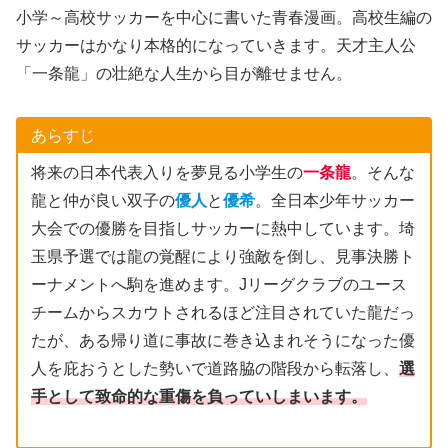
小学～高校サッカーを中心に書いた青春漫画。高校生編の
サッカーはかなり本格的になっていきます。天才主人公
「一条龍」の壮絶な人生から目が離せません。
あらすじ
将来の日本代表入りを夢見る小学生の
一条龍
。そんな
龍と仲が良い双子の
優人
と
優希
。全日本少年サッカー
大会での優勝を目指しサッカーに熱中しています。埼
玉県予選では龍の覚醒により強敵を倒し、見事決勝ト
ーナメントへ駒を進めます。Jリーグクラブのユース
チームからスカウトされるほど注目されていた龍だっ
たが、ある帰り道に事故に巻き込まれそうになった優
人を庇おうとした勢いで道路脇の階段から転落し、
選
手として致命的な重傷を負っていしまいます。