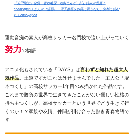
「安田剛士」全覧・著者略歴 - 無料まんが・試し読みが豊富！
ebookjapan｜まんが（漫画）・電子書籍をお得に買うなら、無料で読む
ならebookjapan
運動音痴の素人が高校サッカー名門校で這い上がっていく
努力
の物語
アニメ化もされている「DAYS」は
言わずと知れた超大人
気作品
。王道ですがこれは外せませんでした。主人公「塚
本つくし」の高校サッカー1年目のみ描かれた作品です。
これまで勝負の世界で生きてきたことがない優しい性格の
持ち主つくしが、高校サッカーという世界でどう生きて行
くのか！？家族や友情、仲間が掛け合った熱き青春物語で
す！