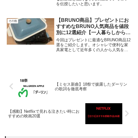
を伝授したいと思います。
【BRUNO商品】プレゼントにお
その他
すすめなBRUNO人気商品を値段
別に12選紹介【一人暮らしから家
族持ちまで】
今回はプレゼントに最適なBRUNO商品12
選をご紹介します。オシャレで便利な家
具家電として近年多くの人から人気を集
めています。私自身プレゼントとしてよ
く選びますし、頂く機会も多いです。貰
って嬉しいを意識した商品を12選選びま
したので、ぜひプレゼントの参考にして
ください。
【ミセス新曲】18祭で披露したダーリン
の歌詞を徹底考察
【感動】Netflixで見れる泣きたい時にお
すすめの映画20選