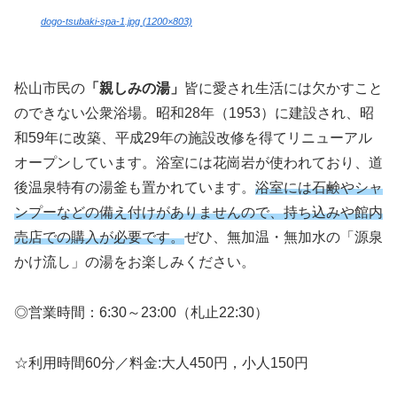
dogo-tsubaki-spa-1.jpg (1200×803)
松山市民の
「親しみの湯」
皆に愛され生活には欠かすこと
のできない公衆浴場。昭和28年（1953）に建設され、昭
和59年に改築、平成29年の施設改修を得てリニューアル
オープンしています。浴室には花崗岩が使われており、道
後温泉特有の湯釜も置かれています。
浴室には石鹸やシャ
ンプーなどの備え付けがありませんので、持ち込みや館内
売店での購入が必要です。
ぜひ、無加温・無加水の「源泉
かけ流し」の湯をお楽しみください。
◎営業時間：6:30～23:00（札止22:30）
☆利用時間60分／料金:大人450円，小人150円