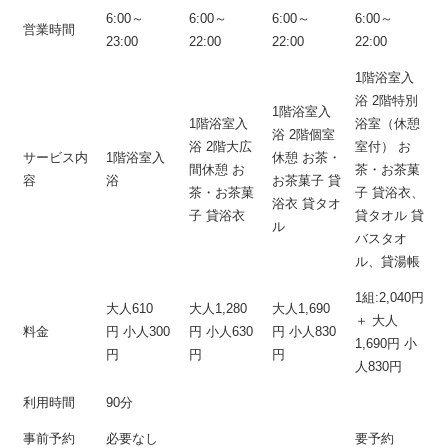
6:00～
6:00～
6:00～
6:00～
営業時間
23:00
22:00
22:00
22:00
1階浴室入
浴 2階特別
1階浴室入
1階浴室入
浴室（休憩
浴 2階個室
浴 2階大広
室付） お
サービス内
1階浴室入
休憩 お茶・
間休憩 お
茶・お茶菓
容
浴
お茶菓子 貸
茶・お茶菓
子 貸浴衣、
浴衣 貸タオ
子 貸浴衣
貸タオル 貸
ル
バスタオ
ル、貸湯帳
1組:2,040円
大人610
大人1,280
大人1,690
＋ 大人
料金
円 小人300
円 小人630
円 小人830
1,690円 小
円
円
円
人830円
利用時間
90分
事前予約
必要なし
要予約