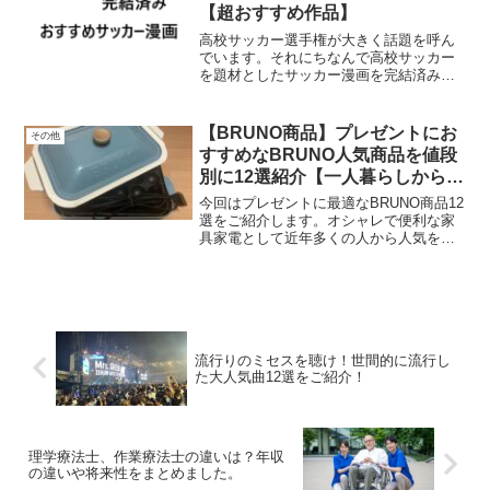
【超おすすめ作品】
高校サッカー選手権が大きく話題を呼ん
でいます。それにちなんで高校サッカー
を題材としたサッカー漫画を完結済みの
中から厳選して3つご紹介します。どれも
心熱くなり涙が溢れる作品です。あらす
じからどこで読めるかまで調べています
【BRUNO商品】プレゼントにお
その他
のでぜひ参考にしてください。
すすめなBRUNO人気商品を値段
別に12選紹介【一人暮らしから家
族持ちまで】
今回はプレゼントに最適なBRUNO商品12
選をご紹介します。オシャレで便利な家
具家電として近年多くの人から人気を集
めています。私自身プレゼントとしてよ
く選びますし、頂く機会も多いです。貰
って嬉しいを意識した商品を12選選びま
したので、ぜひプレゼントの参考にして
ください。
流行りのミセスを聴け！世間的に流行し
た大人気曲12選をご紹介！
理学療法士、作業療法士の違いは？年収
の違いや将来性をまとめました。