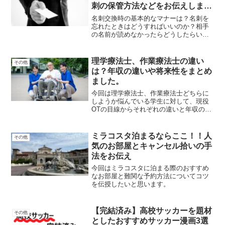
刺の保管方法などをお伝えしま
す。
名刺交換時の基本的なマナーは？名刺を
忘れたときはどうすればいいのか？相手
の名前が読めなかったらどうしたらいい
か？など様々なトラブルに対しての解決
方法をお伝えします。新社会人の方や名
刺交換のやり方について確認したい方向
理学療法士、作業療法士の違い
その他
けの記事になっています。
は？年収の違いや将来性をまとめ
ました。
今回は理学療法士、作業療法士どちらに
しようか悩んでいる学生に対して、現役
OTの目線からそれぞれの違いと年収の
差、将来性についてまとめました。選択
の際の参考にしてください。
ミラコスタ泊まるならここ！！人
その他
気のお部屋とキャンセル拾いの手
法をお伝え
今回はミラコスタに泊まる際のおすすめ
なお部屋と難関な予約方法についてコツ
を伝授したいと思います。
【完結済み】高校サッカーを題材
その他
としたおすすめサッカー漫画3選