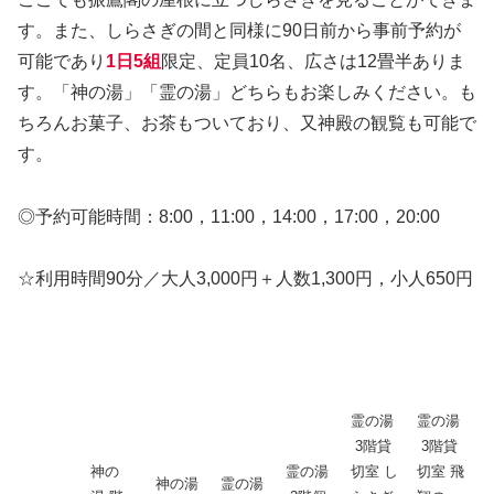
す。また、しらさぎの間と同様に90日前から事前予約が
可能であり
1日5組
限定、定員10名、広さは12畳半ありま
す。「神の湯」「霊の湯」どちらもお楽しみください。も
ちろんお菓子、お茶もついており、又神殿の観覧も可能で
す。
◎予約可能時間：8:00，11:00，14:00，17:00，20:00
☆利用時間90分／大人3,000円＋人数1,300円，小人650円
道後温泉本館まとめ表
霊の湯
霊の湯
3階貸
3階貸
神の
霊の湯
切室 し
切室 飛
神の湯
霊の湯