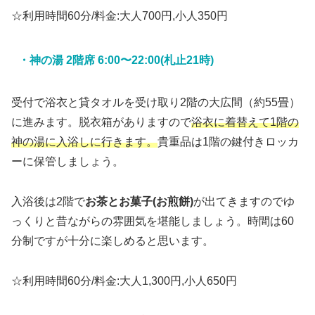
☆利用時間60分/料金:大人700円,小人350円
・神の湯 2階席 6:00〜22:00(札止21時)
受付で浴衣と貸タオルを受け取り2階の大広間（約55畳）
に進みます。脱衣箱がありますので
浴衣に着替えて1階の
神の湯に入浴しに行きます。
貴重品は1階の鍵付きロッカ
ーに保管しましょう。
入浴後は2階で
お茶とお菓子(お煎餅)
が出てきますのでゆ
っくりと昔ながらの雰囲気を堪能しましょう。時間は60
分制ですが十分に楽しめると思います。
☆利用時間60分/料金:大人1,300円,小人650円