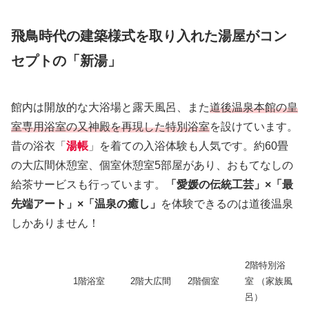
飛鳥時代の建築様式を取り入れた湯屋がコン
セプトの「新湯」
館内は開放的な大浴場と露天風呂、また
道後温泉本館の皇
室専用浴室の又神殿を再現した特別浴室
を設けています。
昔の浴衣「
湯帳
」を着ての入浴体験も人気です。約60畳
の大広間休憩室、個室休憩室5部屋があり、おもてなしの
給茶サービスも行っています。
「愛媛の伝統工芸」×「最
先端アート」×「温泉の癒し」
を体験できるのは道後温泉
しかありません！
2階特別浴
1階浴室
2階大広間
2階個室
室 （家族風
呂）