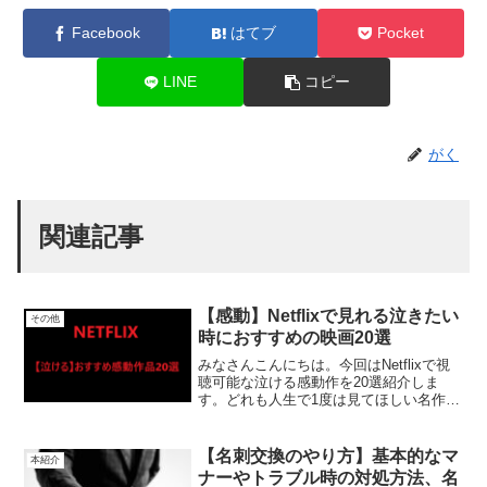
Facebook
はてブ
Pocket
LINE
コピー
がく
関連記事
【感動】Netflixで見れる泣きたい
その他
時におすすめの映画20選
みなさんこんにちは。今回はNetflixで視
聴可能な泣ける感動作を20選紹介しま
す。どれも人生で1度は見てほしい名作ば
かりです。今日はとことん泣きたい、そ
んな夜のお供にぴったりな映画たちだと
思います。その時の気分に合わせて気に
【名刺交換のやり方】基本的なマ
本紹介
なったものからぜひ、ご視聴ください。
ナーやトラブル時の対処方法、名