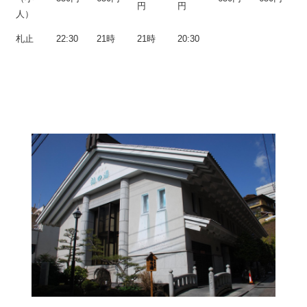
円
円
人）
札止
22:30
21時
21時
20:30
椿の湯