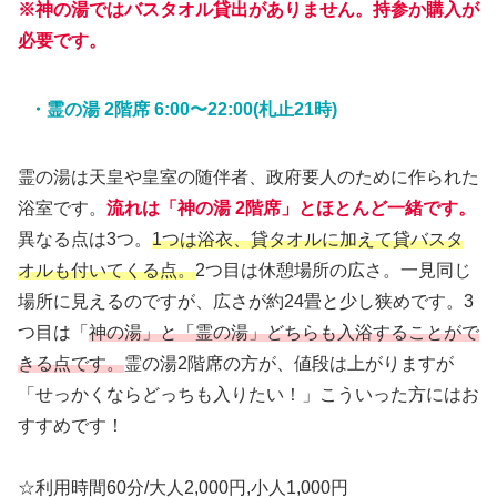
※神の湯ではバスタオル貸出がありません。持参か購入が
必要です。
・霊の湯 2階席 6:00〜22:00(札止21時)
霊の湯は天皇や皇室の随伴者、政府要人のために作られた
浴室です。
流れは「神の湯 2階席」とほとんど一緒です。
異なる点は3つ。
1つは浴衣、貸タオルに加えて貸バスタ
オルも付いてくる点。
2つ目は休憩場所の広さ。一見同じ
場所に見えるのですが、広さが約24畳と少し狭めです。3
つ目は「
神の湯」と「霊の湯」どちらも入浴することがで
きる点です。
霊の湯2階席の方が、値段は上がりますが
「せっかくならどっちも入りたい！」こういった方にはお
すすめです！
☆利用時間60分/大人2,000円,小人1,000円