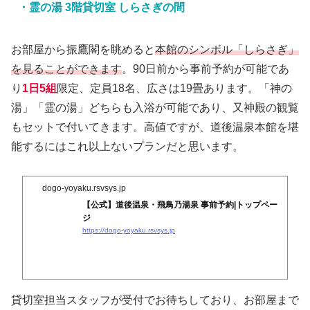
・霊の湯 3階貸切室 しらさぎの間
お部屋から振鷹閣を眺めると
本館のシンボル「しらさぎ」
を見ることができます
。90日前から事前予約が可能であ
り
1日5組
限定、定員18名、広さは19畳あります。「神の
湯」「霊の湯」どちらも入浴が可能であり、又神殿の観覧
もセットで付いてきます。高値ですが、道後温泉本館を堪
能するにはこれ以上ないプランだと思います。
dogo-yoyaku.rsvsys.jp
【公式】道後温泉・飛鳥乃湯泉 事前予約|トップペー
ジ
https://dogo-yoyaku.rsvsys.jp
貸切室担当スタッフが受付でお待ちしており、お部屋まで