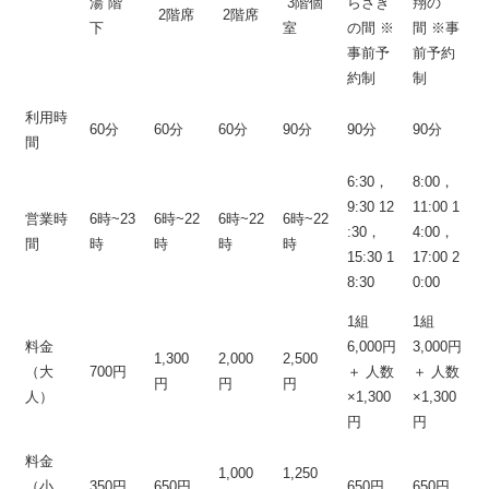
湯 階
3階個
らさぎ
翔の
2階席
2階席
下
室
の間 ※
間 ※事
事前予
前予約
約制
制
利用時
60分
60分
60分
90分
90分
90分
間
6:30，
8:00，
9:30 12
11:00 1
営業時
6時~23
6時~22
6時~22
6時~22
:30，
4:00，
間
時
時
時
時
15:30 1
17:00 2
8:30
0:00
1組
1組
料金
6,000円
3,000円
1,300
2,000
2,500
（大
700円
＋ 人数
＋ 人数
円
円
円
人）
×1,300
×1,300
円
円
料金
1,000
1,250
（小
350円
650円
650円
650円