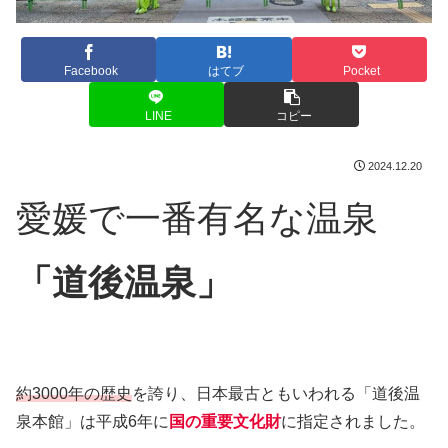
Facebook
はてブ
Pocket
LINE
コピー
2024.12.20
愛媛で一番有名な温泉
「道後温泉」
約3000年の歴史
を誇り、日本最古ともいわれる「道後温
泉本館」は平成6年に
国の重要文化財
に指定されました。