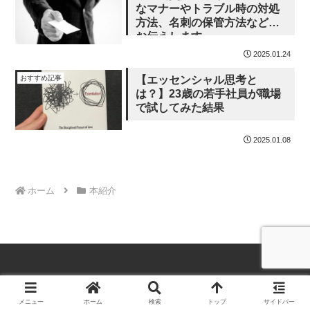
なマナーやトラブル時の対処
方法、名刺の保管方法などを
お伝えします。
2025.01.24
おすすめ記事
【エッセンシャル思考と
は？】23歳の若手社員が職場
で試してみた結果
2025.01.08
ホーム
本紹介
© 2024 Gakuの発信.
メニュー
ホーム
検索
トップ
サイドバー