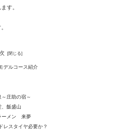
れます。
す。
次
光モデルコース紹介
泉～庄助の宿～
堂、飯盛山
ラーメン 来夢
ッドレスタイヤ必要か？