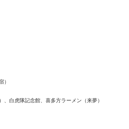
。
宿）
）、白虎隊記念館、喜多方ラーメン（来夢）