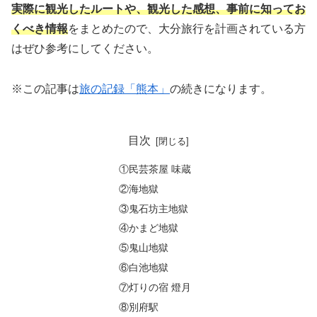
実際に観光したルートや、観光した感想、事前に知ってお
くべき情報
をまとめたので、大分旅行を計画されている方
はぜひ参考にしてください。
※この記事は
旅の記録「熊本」
の続きになります。
目次
①民芸茶屋 味蔵
②海地獄
③鬼石坊主地獄
④かまど地獄
⑤鬼山地獄
⑥白池地獄
⑦灯りの宿 燈月
⑧別府駅