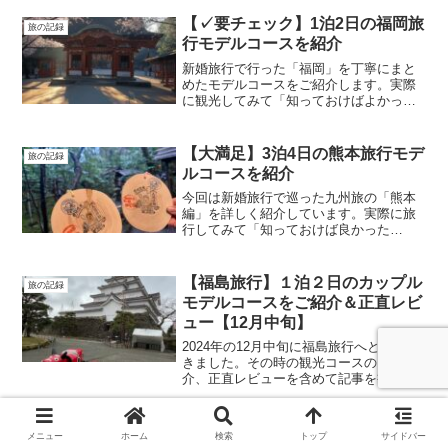
【✓要チェック】1泊2日の福岡旅
旅の記録
行モデルコースを紹介
新婚旅行で行った「福岡」を丁寧にまと
めたモデルコースをご紹介します。実際
に観光してみて「知っておけばよかった
な」と感じたことが多くあったので、福
岡旅行を予定している人や、興味がある
かたはぜひチェックしていってくださ
【大満足】3泊4日の熊本旅行モデ
旅の記録
い。
ルコースを紹介
今回は新婚旅行で巡った九州旅の「熊本
編」を詳しく紹介しています。実際に旅
行してみて「知っておけば良かった
な〜」と思ったことを中心に書いている
ので旅行の際はぜひ参考にしてくださ
い！この旅を得て私は熊本が大好きにな
【福島旅行】１泊２日のカップル
旅の記録
りました！
モデルコースをご紹介＆正直レビ
ュー【12月中旬】
2024年の12月中旬に福島旅行へと行って
きました。その時の観光コースのご紹
介、正直レビューを含めて記事を書かせ
ていただきました。旅行の際に参考にな
ればうれしいです。
【初めての愛媛向け】愛媛旅行定
旅の記録
メニュー
ホーム
検索
トップ
サイドバー