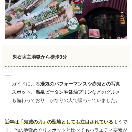
鬼石坊主地獄から徒歩3分
ガイドによる
湯気のパフォーマンス
や
赤鬼との写真
スポット
、
温泉ピータンや醤油プリン
などのグルメ
も備わっており、かなりの人で賑わっていました。
近年は「鬼滅の刃」の聖地としても注目されている
ようで
す。他の地獄めぐりスポットと比べてもバラエティ要素が