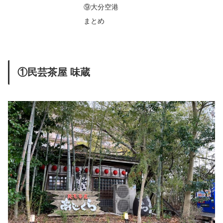
⑨大分空港
まとめ
①民芸茶屋 味蔵