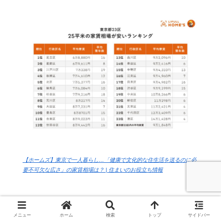
【ホームズ】東京で一人暮らし…「健康で文化的な住生活を送るのに必
要不可欠な広さ」の家賃相場は？ | 住まいのお役立ち情報
最低家賃でも6万はかかると考えておいた方が良いでしょ
メニュー
ホーム
検索
トップ
サイドバー
う。