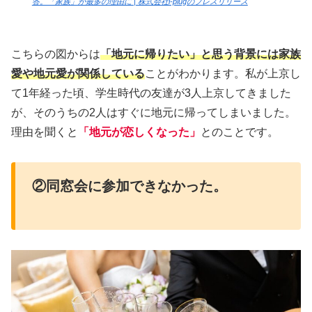
答。「家族」が最多の理由に | 株式会社i-plugのプレスリリース
こちらの図からは
「地元に帰りたい」と思う背景には家族
愛や地元愛が関係している
ことがわかります。私が上京し
て1年経った頃、学生時代の友達が3人上京してきました
が、そのうちの2人はすぐに地元に帰ってしまいました。
理由を聞くと
「地元が恋しくなった」
とのことです。
②
同窓会に
参加
できなかった。